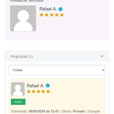
Freelancer vencedor
Rafael A.
Propostas (1)
Rafael A.
Aceita
Submetido:
08/05/2024 às 12:41
| Oferta:
Privado
| Duração