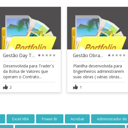
Gestão Day Trade :: Planilha
Gestão Obras :: Planilha
1
2
3
4
5
1
2
3
4
5
Desenvolvida para Trader´s
Planilha desenvolvida para
da Bolsa de Valores que
Engenheiros administrarem
operam o Contrato...
suas obras ( várias obras...
2
1
Excel VBA
Power BI
Acrobat
Administrador de