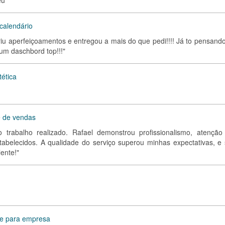
eu"
calendário
eriu aperfeiçoamentos e entregou a mais do que pedi!!!! Já to pensand
z um daschbord top!!!"
tética
e de vendas
o trabalho realizado. Rafael demonstrou profissionalismo, atenção
tabelecidos. A qualidade do serviço superou minhas expectativas, e
ente!"
le para empresa