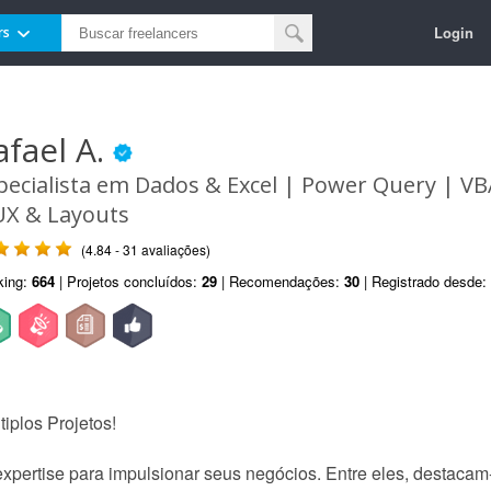
Login
rs
afael A.
pecialista em Dados & Excel | Power Query | V
UX & Layouts
(4.84 - 31 avaliações)
king:
664
| Projetos concluídos:
29
| Recomendações:
30
| Registrado desde:
iplos Projetos!
xpertise para impulsionar seus negócios. Entre eles, destacam