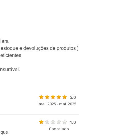
lara
 estoque e devoluções de produtos )
eficientes
nsurável.
5.0
mai. 2025 - mai. 2025
1.0
Cancelado
 que