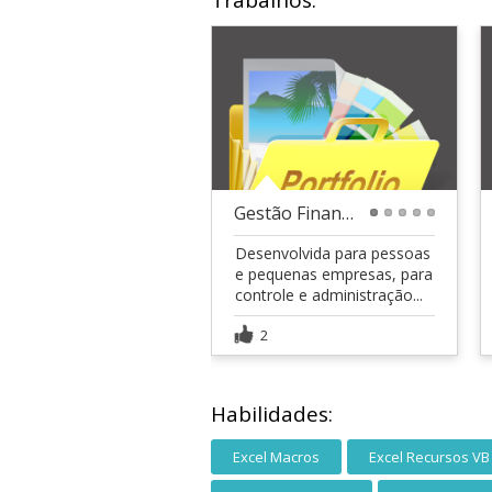
Trabalhos:
Gestão Financeira :: Planilha
1
2
3
4
5
Desenvolvida para pessoas
e pequenas empresas, para
controle e administração...
2
Habilidades:
Excel Macros
Excel Recursos VB