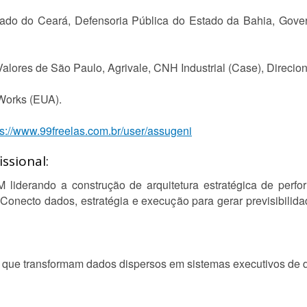
o do Ceará, Defensoria Pública do Estado da Bahia, Gove
es de São Paulo, Agrivale, CNH Industrial (Case), Direciona
orks (EUA).
ps://www.99freelas.com.br/user/assugeni
ssional:
derando a construção de arquitetura estratégica de perfor
onecto dados, estratégia e execução para gerar previsibilidad
 que transformam dados dispersos em sistemas executivos de 