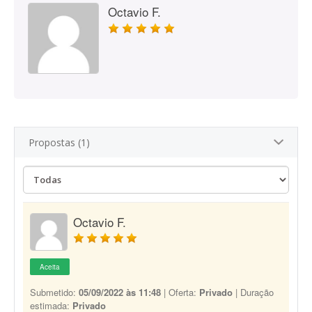
Octavio F.
Propostas (1)
Octavio F.
Aceita
Submetido:
05/09/2022 às 11:48
| Oferta:
Privado
| Duração
estimada:
Privado