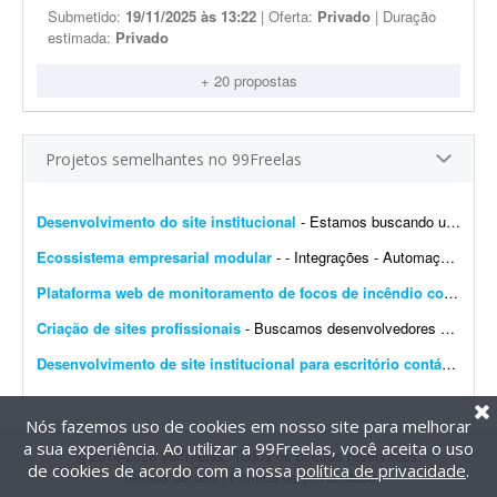
Submetido:
19/11/2025 às 13:22
| Oferta:
Privado
| Duração
estimada:
Privado
+ 20 propostas
Projetos semelhantes no 99Freelas
Desenvolvimento do site institucional
- Estamos buscando um web designer/desenvolvedor para criar o novo site institucional da BonaFruta Sorvetes. Nossa principal referência de experiência, qualidade visual, navegaç&a...
Ecossistema empresarial modular
- - Integrações - Automações - Configuração de servidor - Criação de ferramentas Exemplo de trabalho: Configuração de VPS, scrap...
Plataforma web de monitoramento de focos de incêndio com mapa interativo
Criação de sites profissionais
- Buscamos desenvolvedores e web designers para parceria recorrente na criação de websites profissionais. Os projetos serão principalmente para pequenas e médias empresas...
Desenvolvimento de site institucional para escritório contábil
- Bus
Nós fazemos uso de cookies em nosso site para melhorar
a sua experiência. Ao utilizar a 99Freelas, você aceita o uso
@2014-2026 99Freelas. Todos os direitos reservados.
de cookies de acordo com a nossa
política de privacidade
.
Termos de uso
|
Política de privacidade