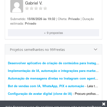
Gabriel V.
Submetido:
15/06/2026 às 19:32
| Oferta:
Privado
| Duração
estimada:
Privado
+ 9 propostas
Projetos semelhantes no 99Freelas
Desenvolver aplicativo de criação de conteúdos para Instagram
- B
Implementação de IA, automação e integrações para marketing e crescimento
Automação de mensagens diretas no Instagram com agentes de IA
Bot de vendas com IA, WhatsApp, PIX e automação
- Leia toda a descrição antes de enviar uma proposta. Propostas genéricas ou automáticas serão desconsideradas. Estou procurando um desenvolvedor experiente para c...
Configuração de avatar digital (clone de IA)
- Procuro profissional com experiência em IA para me orientar e configurar um avatar digital (clone de vídeo e voz) para produção de conteúdo nas redes sociais. O t...