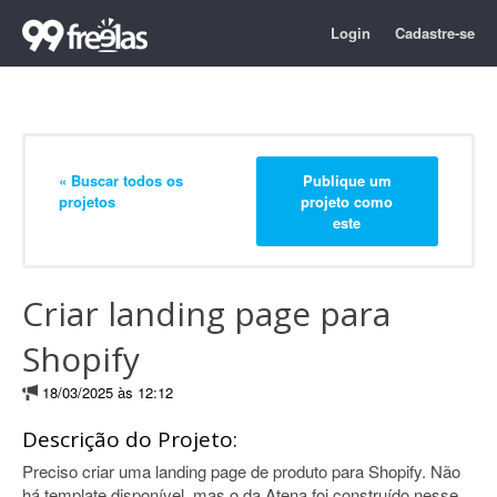
Login
Cadastre-se
« Buscar todos os
Publique um
projetos
projeto como
este
Criar landing page para
Shopify
18/03/2025 às 12:12
Descrição do Projeto:
Preciso criar uma landing page de produto para Shopify. Não
há template disponível, mas o da Atena foi construído nesse