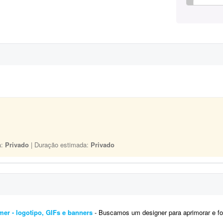
a:
Privado
| Duração estimada:
Privado
mer - logotipo, GIFs e banners
- Buscamos um designer para aprimorar e fortalecer a identidade visual da nossa marca gamer. Já 