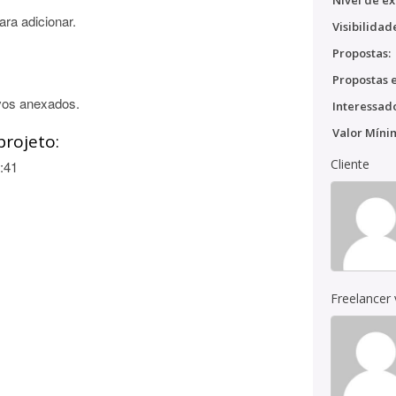
Nível de ex
ara adicionar.
Visibilidad
Propostas:
Propostas e
vos anexados.
Interessado
Valor Míni
projeto:
Cliente
:41
Freelancer