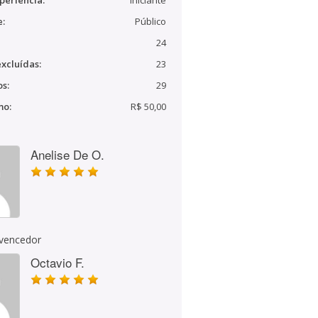
periência:
Iniciante
e:
Público
24
xcluídas:
23
s:
29
mo:
R$ 50,00
Anelise De O.
 vencedor
Octavio F.