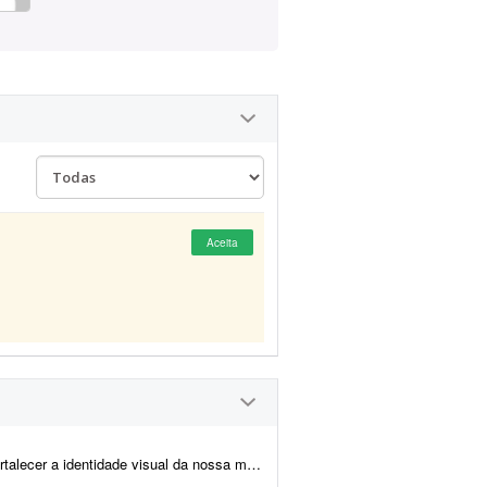
Aceita
possuímos um logotipo e uma identidade visual definida, porém queremos elevar o n...