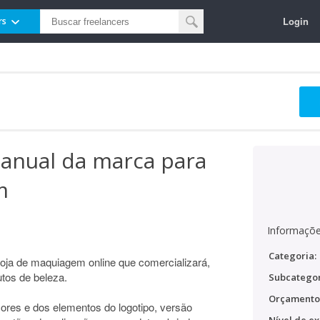
Login
rs
manual da marca para
m
Informaçõe
Categoria:
loja de maquiagem online que comercializará,
tos de beleza.
Subcategor
Orçamento
cores e dos elementos do logotipo, versão