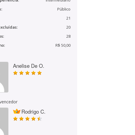
periência:
Intermediário
e:
Público
21
xcluídas:
20
s:
28
mo:
R$ 50,00
Anelise De O.
 vencedor
Rodrigo C.