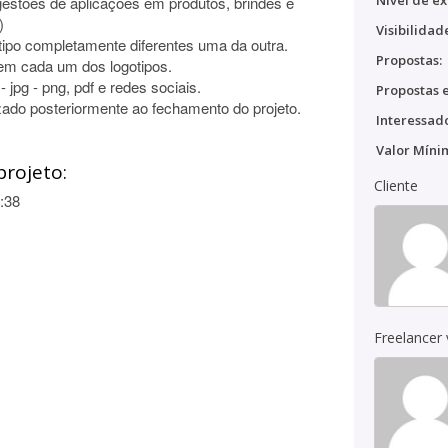
Nível de ex
sugestões de aplicações em produtos, brindes e
)
Visibilidad
tipo completamente diferentes uma da outra.
Propostas:
 em cada um dos logotipos.
- jpg - png, pdf e redes sociais.
Propostas e
ilizado posteriormente ao fechamento do projeto.
Interessado
Valor Míni
projeto:
Cliente
:38
Freelancer