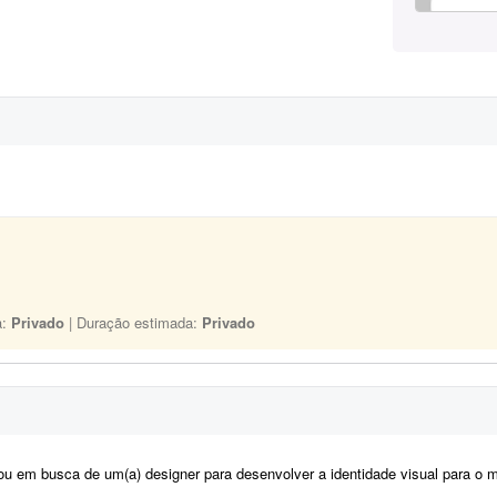
a:
Privado
| Duração estimada:
Privado
m busca de um(a) designer para desenvolver a identidade visual para o meu casamento. O estilo será inspirado no univers