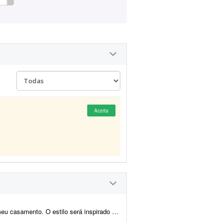
Aceita
o medieval/encantado; temos como referência O Senhor dos A...