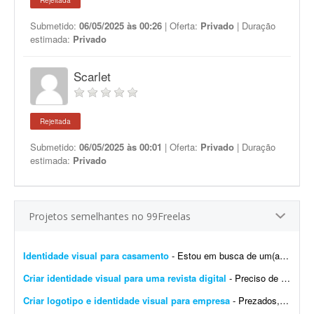
Rejeitada
Submetido:
06/05/2025 às 00:26
| Oferta:
Privado
| Duração
estimada:
Privado
Scarlet
Rejeitada
Submetido:
06/05/2025 às 00:01
| Oferta:
Privado
| Duração
estimada:
Privado
Projetos semelhantes no 99Freelas
Identidade visual para casamento
- Estou em busca de um(a) designer para desenvolver a identidade visual para o meu casamento. O estilo será inspirado no universo medieval/encantado; temos como referência O Senhor dos A...
Criar identidade visual para uma revista digital
- Preciso de uma identidade visual para uma revista digital. Logo, destaques, materiais de apoio, como caneca, camisa, todo branding.
Criar logotipo e identidade visual para empresa
- Prezados, tenho uma pessoa em mente para o trabalho e a direcionarei a este projeto. Trata-se da criação de logotipo e identidade visual para a empresa do agronegócio Agromation.