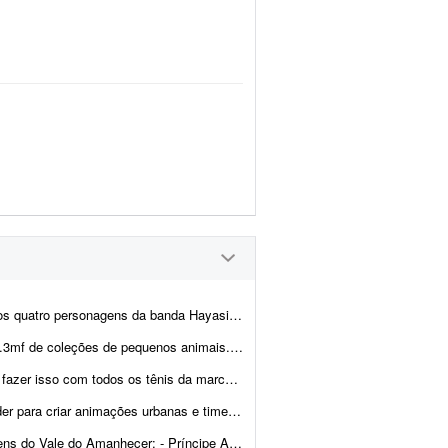
 A cena de referência está em anexo. Minha ideia é que os personage...
 as imagens e o profissional deverá gerar os arquivos prontos para impressão 3...
ca, este seria um piloto pra validação de uma futura...
 de cidades em estilo documentário. Deve incluir animação de elem...
 Amanhecer: - Príncipe Ariane - Ministro Yuricy