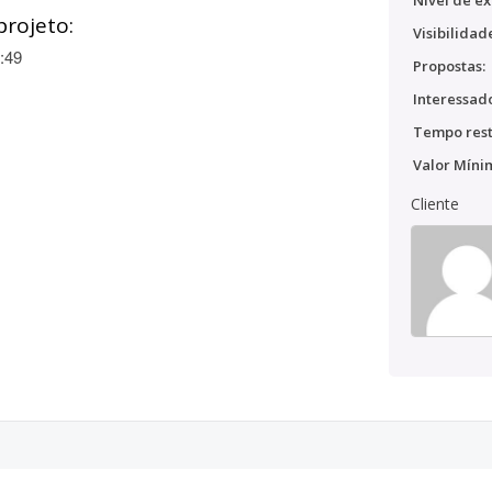
Nível de ex
projeto:
Visibilidad
:49
Propostas:
Interessado
Tempo rest
Valor Míni
Cliente