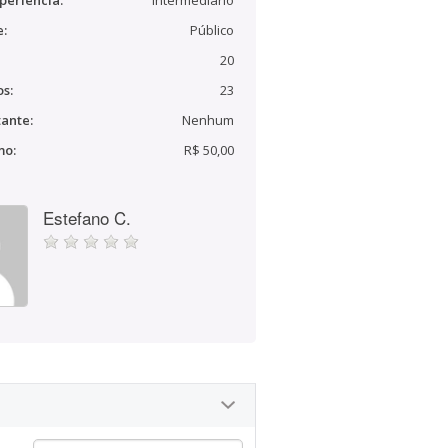
periência:
Intermediário
e:
Público
20
s:
23
ante:
Nenhum
mo:
R$ 50,00
Estefano C.