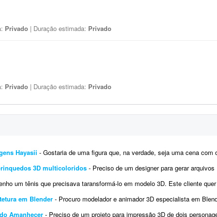
a:
Privado
| Duração estimada:
Privado
a:
Privado
| Duração estimada:
Privado
agens Hayasii
- Gostaria de uma figura que, na verdade, seja uma cena com os quatro personagens da banda Hayasii, de DanDaDan.
brinquedos 3D multicoloridos
- Preciso de um designer para gerar arquivos .3mf de coleções de pequenos animais. Vou enviar
ho um tênis que precisava taransformá-lo em modelo 3D. Este cliente quer fazer isso com todos os tênis da mar
tetura em Blender
- Procuro modelador e animador 3D especialista em Blender para criar animações urbanas e timelapses
 do Amanhecer
- Preciso de um projeto para impressão 3D de dois personagens do Vale do