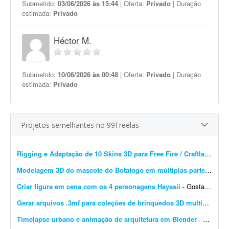
Submetido:
03/06/2026 às 15:44
| Oferta:
Privado
| Duração
estimada:
Privado
Héctor M.
Submetido:
10/06/2026 às 00:48
| Oferta:
Privado
| Duração
estimada:
Privado
Projetos semelhantes no 99Freelas
Rigging e Adaptação de 10 Skins 3D para Free Fire / Craftland Studio
Modelagem 3D do mascote do Botafogo em múltiplas partes
- Prec
Criar figura em cena com os 4 personagens Hayasii
- Gostaria de uma figura que, na verdade, seja uma cena com os quatro personagens da banda Hayasii, de DanDaDan. A cena de referência está em anexo. Minha ideia é que os personage...
Gerar arquivos .3mf para coleções de brinquedos 3D multicoloridos
Timelapse urbano e animação de arquitetura em Blender
- Procuro modelador e animador 3D especialista em Blender para criar animações urbanas e timelapses de cidades em estilo documentário. Deve incluir animação de elem...