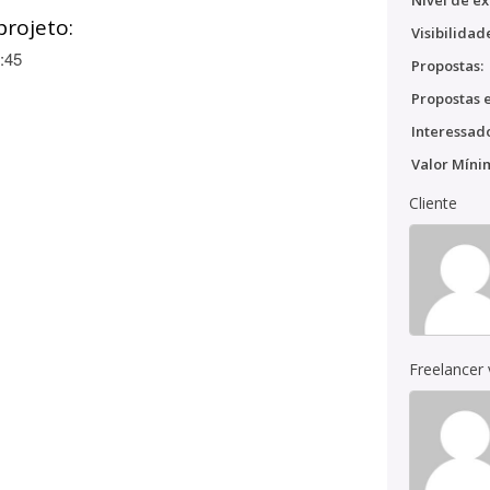
Nível de ex
projeto:
Visibilidad
:45
Propostas:
Propostas e
Interessado
Valor Míni
Cliente
Freelancer