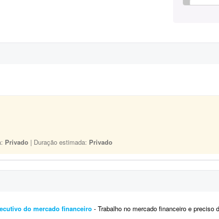
a:
Privado
| Duração estimada:
Privado
executivo do mercado financeiro
- Trabalho no mercado financeiro e preciso de alguém para criar posts para LinkedIn com a minha 