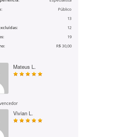
periência:
Especialista
e:
Público
13
xcluídas:
12
s:
19
mo:
R$ 30,00
Mateus L.
 vencedor
Vivian L.