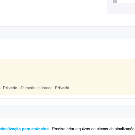
a:
Privado
| Duração estimada:
Privado
 sinalização para anúncios
- Preciso criar arquivos de placas de sinalização (proibido estacionar, acesso restrito, etc.) e, a 