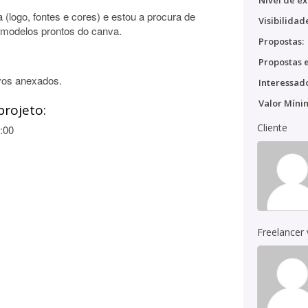
Nível de ex
 (logo, fontes e cores) e estou a procura de
Visibilidad
modelos prontos do canva.
Propostas:
Propostas e
vos anexados.
Interessado
Valor Míni
projeto:
Cliente
:00
Freelancer