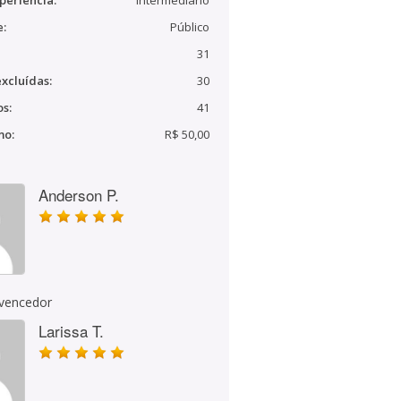
periência:
Intermediário
e:
Público
31
xcluídas:
30
s:
41
mo:
R$ 50,00
Anderson P.
 vencedor
Larissa T.