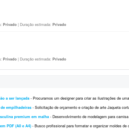
a:
Privado
| Duração estimada:
Privado
a:
Privado
| Duração estimada:
Privado
ção a ser lançada
- Procuramos um designer para criar as ilustrações de uma coleção específica a ser lan
 de empilhadeiras
- Solicitação de orçamento e criação de arte Jaqueta corta-vento personalizada Olá, e
sculina premium em malha
- Desenvolvimento de modelagem para camisa masculina premium Estou desenvolvendo uma nova marca de roupas mas
 em PDF (A0 e A4)
- Busco profissional para formatar e organizar moldes de costura em PDF, nas folhas A0 e A4. Vou fornecer o arquivo c