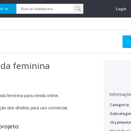
Login
rs
oda feminina
Informaçõe
oda feminina para venda online.
Categoria:
ão dos direitos para uso comercial.
Subcategor
Orçamento
projeto: