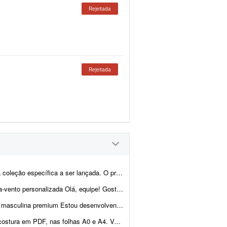
Rejeitada
Rejeitada
çada. O profissional deve ser criativo e gostar de livros.
quipe! Gostaria de solicitar um orçamento para a produç&...
culinas e procuro um modelista freelancer para desenvolver a modelagem de uma camisa masc...
om os moldes já separados por tamanho, em PDF ou PLT. O trabalho consiste e...