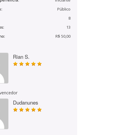
periência:
Iniciante
e:
Público
8
s:
13
mo:
R$ 50,00
Rian S.
 vencedor
Dudanunes