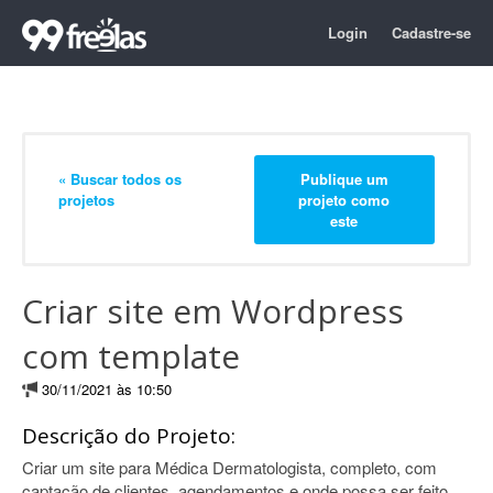
Login
Cadastre-se
« Buscar todos os
Publique um
projetos
projeto como
este
Criar site em Wordpress
com template
30/11/2021 às 10:50
Descrição do Projeto:
Criar um site para Médica Dermatologista, completo, com
captação de clientes, agendamentos e onde possa ser feito