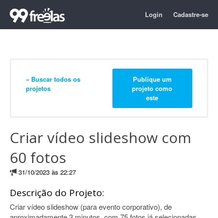
Login
Cadastre-se
« Buscar todos os
Publique um
projetos
projeto como
este
Criar vídeo slideshow com
60 fotos
31/10/2023 às 22:27
Descrição do Projeto:
Criar vídeo slideshow (para evento corporativo), de
aproximadamente 3 minutos, com 75 fotos já selecionadas.