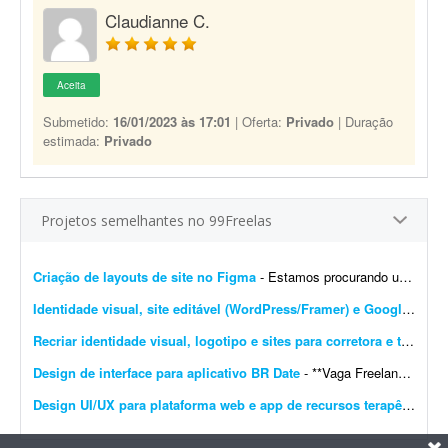
Claudianne C.
Aceita
Submetido:
16/01/2023 às 17:01
| Oferta:
Privado
| Duração
estimada:
Privado
Projetos semelhantes no 99Freelas
Criação de layouts de site no Figma
- Estamos procurando um designer com experiência em UI/UX para desenvolver os layouts de um site no Figma. O projeto contempla a criação do layout da página inicial e de p...
Identidade visual, site editável (WordPress/Framer) e Google Workspace
Recriar identidade visual, logotipo e sites para corretora e transportadora
Design de interface para aplicativo BR Date
- **Vaga Freelancer - Web Designer** Estamos em busca de um(a) **Web Designer Freelancer** criativo(a) e comprometido(a) para desenvolver layouts modernos e funcionais para projetos web. Projeto pa...
Design UI/UX para plataforma web e app de recursos terapêuticos infantis