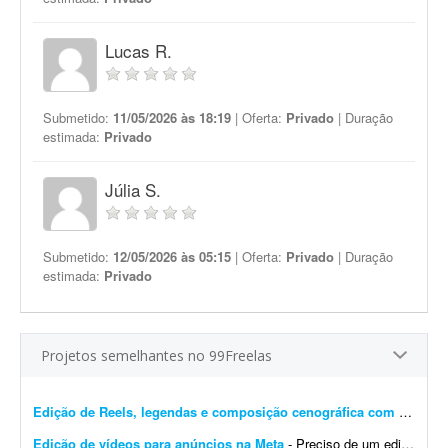
Lucas R.
Submetido:
11/05/2026 às 18:19
| Oferta:
Privado
| Duração
estimada:
Privado
Júlia S.
Submetido:
12/05/2026 às 05:15
| Oferta:
Privado
| Duração
estimada:
Privado
Projetos semelhantes no 99Freelas
Edição de Reels, legendas e composição cenográfica com identidade da marca
Edição de vídeos para anúncios na Meta
- Preciso de um editor(a) com experiência na edição de criativos em vídeo voltados para anúncios na Meta. Preciso de alguém competente que entregue este proj...