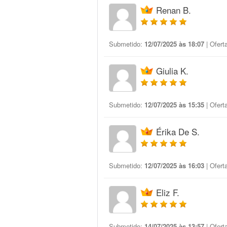
Renan B.
Submetido:
12/07/2025 às 18:07
| Ofert
Giulia K.
Submetido:
12/07/2025 às 15:35
| Ofert
Érika De S.
Submetido:
12/07/2025 às 16:03
| Ofert
Eliz F.
Submetido:
14/07/2025 às 13:57
| Ofert