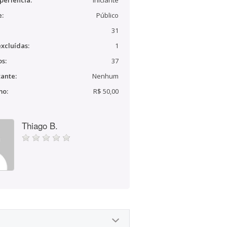
periência:
Iniciante
e:
Público
31
xcluídas:
1
s:
37
ante:
Nenhum
mo:
R$ 50,00
Thiago B.