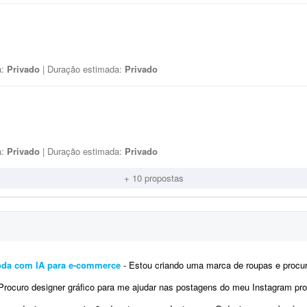
a:
Privado
| Duração estimada:
Privado
a:
Privado
| Duração estimada:
Privado
+ 10 propostas
oda com IA para e-commerce
- Estou criando uma marca de roupas e procuro um profissional para me ajudar na preparação das
ocuro designer gráfico para me ajudar nas postagens do meu Instagram profissional. Algumas já foram feitas por mim, mas pre