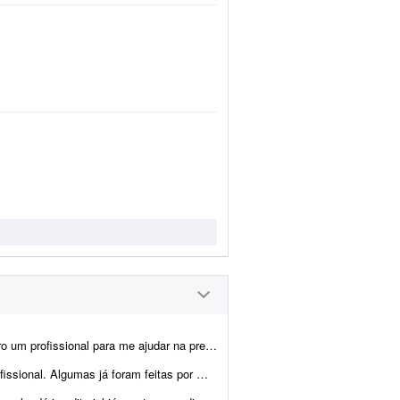
 artes, montagem dos produtos e criação das imagens para e-commerce e an&uacu...
cisam ser melhoradas. Algumas pretendo manter como est&ati...