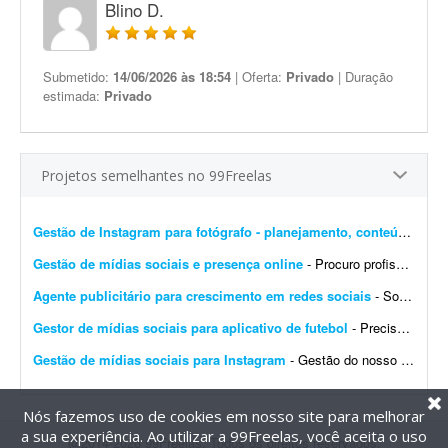
Blino D.
Submetido:
14/06/2026 às 18:54
| Oferta:
Privado
| Duração
estimada:
Privado
Projetos semelhantes no 99Freelas
Gestão de Instagram para fotógrafo - planejamento, conteúdo e edição
Gestão de mídias sociais e presença online
- Procuro profissional para criar um site no Linktree ou plataforma similar e desenvolver a presença da empresa nas redes sociais. - Criar um site no Linktree ou similar. - Produzir 60 posts ...
Agente publicitário para crescimento em redes sociais
- Sou estudante e estou tentando crescer nas redes sociais há 2 anos, porém parece que nada funciona: não consigo ganhar seguidores nem aumentar o engajamento das minhas pá...
Gestor de mídias sociais para aplicativo de futebol
- Preciso de alguém responsável pela criação, postagem e gestão de conteúdo nas mídias sociais de um aplicativo de futebol que desenvolvi. A fun&ccedi...
Gestão de mídias sociais para Instagram
- Gestão do nosso perfil no Instagram, com criação e publicação de posts e stories. O objetivo não é tornar a página de ponta, mas marcar pres...
Nós fazemos uso de cookies em nosso site para melhorar
a sua experiência. Ao utilizar a 99Freelas, você aceita o uso
@2014-2026 99Freelas. Todos os direitos reservados.