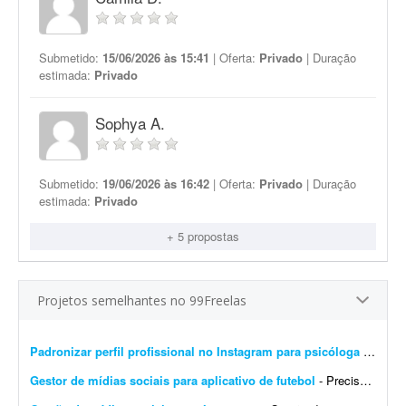
Submetido:
15/06/2026 às 15:41
| Oferta:
Privado
| Duração
estimada:
Privado
Sophya A.
Submetido:
19/06/2026 às 16:42
| Oferta:
Privado
| Duração
estimada:
Privado
+ 5 propostas
Projetos semelhantes no 99Freelas
Padronizar perfil profissional no Instagram para psicóloga
- Procuro freelancer com experiência em Instagram para psicólogos ou outros profissionais da saúde. O trabalho inclui reorganizar o perfil, melhorar a bio e os destaques, padroniz...
Gestor de mídias sociais para aplicativo de futebol
- Preciso de alguém responsável pela criação, postagem e gestão de conteúdo nas mídias sociais de um aplicativo de futebol que desenvolvi. A fun&ccedi...