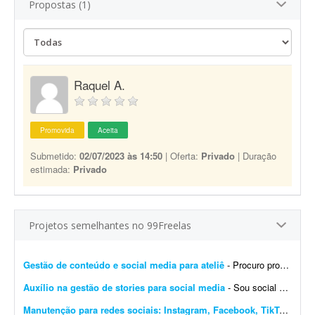
Propostas (1)
Raquel A.
Promovida
Aceita
Submetido:
02/07/2023 às 14:50
| Oferta:
Privado
| Duração
estimada:
Privado
Projetos semelhantes no 99Freelas
Gestão de conteúdo e social media para ateliê
- Procuro profissional para assumir o planejamento, criação, organização e programação do conteúdo do Instagram do Ateliê Questa Cerâmica,...
Auxílio na gestão de stories para social media
- Sou social media e procuro alguém que me auxilie na produção de stories profissionais, com execução simples e sem muita elaboração. - Criaç&...
Manutenção para redes sociais: Instagram, Facebook, TikTok e Marketplace