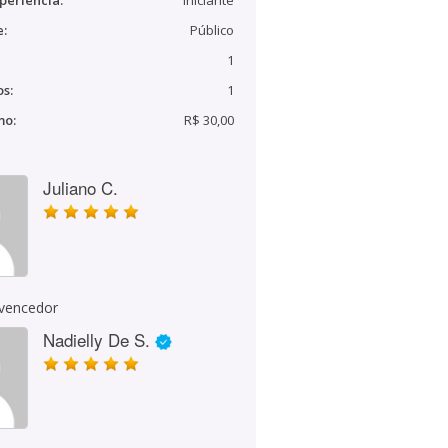
periência:
Iniciante
e:
Público
1
s:
1
mo:
R$ 30,00
Juliano C.
 vencedor
Nadielly De S.