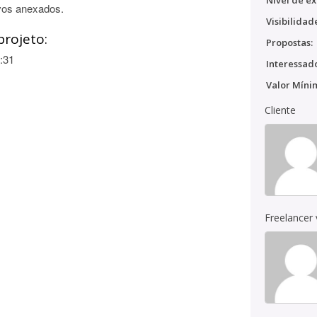
Nível de ex
vos anexados.
Visibilidad
projeto:
Propostas:
:31
Interessado
Valor Míni
Cliente
Freelancer