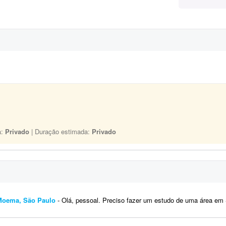
a:
Privado
| Duração estimada:
Privado
 Moema, São Paulo
- Olá, pessoal. Preciso fazer um estudo de uma área em São Paulo referente a determinados t