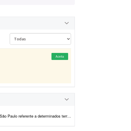
Aceita
errenos ? são 4 lotes. Tenho informações sobre os proprietá...