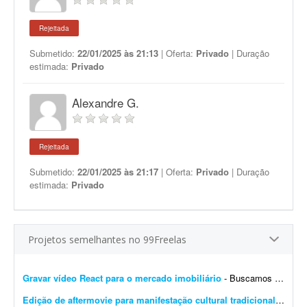
Rejeitada
Submetido:
22/01/2025 às 21:13
| Oferta:
Privado
| Duração
estimada:
Privado
Alexandre G.
Rejeitada
Submetido:
22/01/2025 às 21:17
| Oferta:
Privado
| Duração
estimada:
Privado
Projetos semelhantes no 99Freelas
Gravar vídeo React para o mercado imobiliário
- Buscamos atriz ou criadora de conteúdo para gravação de vídeo no formato React, voltado ao mercado imobiliário. Perfil: - Boa presença e naturalidade dia...
Edição de aftermovie para manifestação cultural tradicional
- Procu