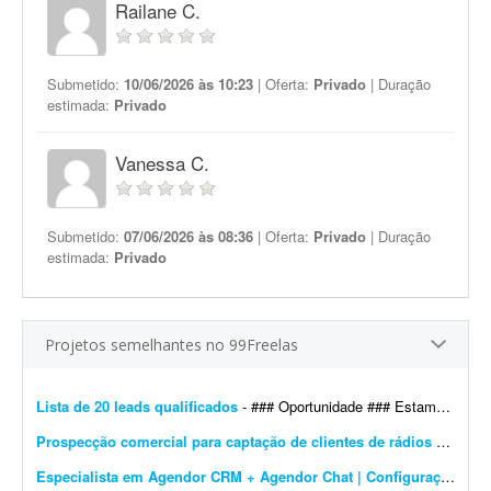
Railane C.
Submetido:
10/06/2026 às 10:23
| Oferta:
Privado
| Duração
estimada:
Privado
Vanessa C.
Submetido:
07/06/2026 às 08:36
| Oferta:
Privado
| Duração
estimada:
Privado
Projetos semelhantes no 99Freelas
Lista de 20 leads qualificados
- ### Oportunidade ### Estamos procurando um SDR / Executivo Comercial freelancer com experiência em prospecção ativa de empresas para gerar reuniões qualificadas. Nosso s...
Prospecção comercial para captação de clientes de rádios e web rádios
Especialista em Agendor CRM + Agendor Chat | Configuração e Integrações