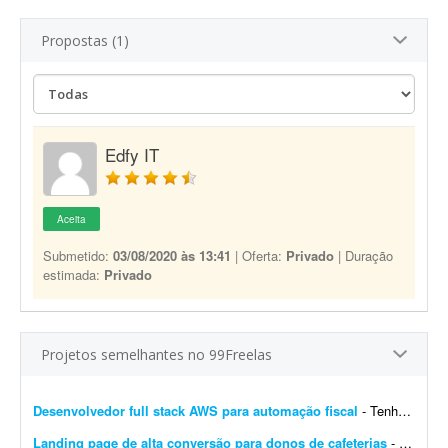
Propostas (1)
Edfy IT
Aceita
Submetido:
03/08/2020 às 13:41
| Oferta:
Privado
| Duração
estimada:
Privado
Projetos semelhantes no 99Freelas
Desenvolvedor full stack AWS para automação fiscal
- Tenho uma plataforma de automação fiscal rodando em AWS - ela pega os dados do sistema do cliente, calcula os impostos e emite a nota fiscal automaticamente. Preciso de alguém...
Landing page de alta conversão para donos de cafeterias
- Sou gestor de tráfego especializado em cafeterias e cafés e preciso de uma landing page de alta conversão para captar leads (donos de cafeterias) que chegam pelos meus an&uacut...