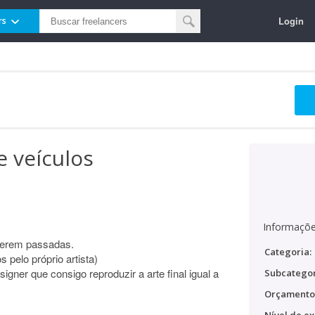
Login
rs
e veículos
Informaçõe
serem passadas.
Categoria:
 pelo próprio artista)
gner que consigo reproduzir a arte final igual a
Subcategor
Orçamento