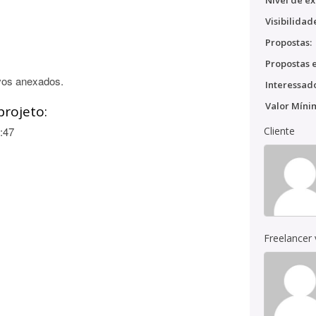
Nível de ex
Visibilidad
Propostas:
Propostas e
vos anexados.
Interessado
Valor Míni
projeto:
:47
Cliente
Freelancer