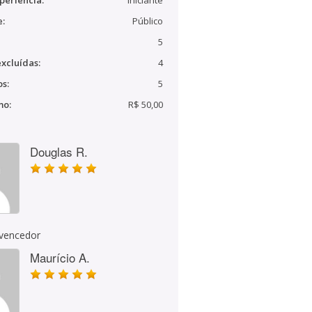
periência:
Iniciante
e:
Público
5
xcluídas:
4
s:
5
mo:
R$ 50,00
Douglas R.
 vencedor
Maurício A.