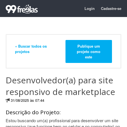
Login
Cadastre-se
« Buscar todos os
Publique um
projetos
projeto como
este
Desenvolvedor(a) para site
responsivo de marketplace
31/08/2025 às 07:44
Descrição do Projeto:
Estou buscando um(a) profissional para desenvolver um site
responsivo (que funcione bem no celular e no computador) no