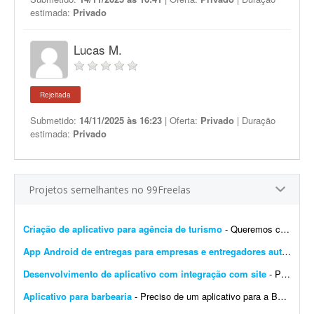
estimada:
Privado
Lucas M.
Rejeitada
Submetido:
14/11/2025 às 16:23
| Oferta:
Privado
| Duração
estimada:
Privado
Projetos semelhantes no 99Freelas
Criação de aplicativo para agência de turismo
- Queremos criar um aplicativo para uma agência de turismo que já tem site. Plataforma Android e IOS Um app que seja o site dentro do app,a pessoa acesse o app e tenha as mesmas facili...
App Android de entregas para empresas e entregadores autônomos
Desenvolvimento de aplicativo com integração com site
- Procuro desenvolvedor(a) que tenha histórico de desenvolvimento de aplicativos publicados na Google Play e na App Store. Preciso de experiência comprovada e, se possível, que e...
Aplicativo para barbearia
- Preciso de um aplicativo para a Barbearia Santana. O aplicativo deve permitir que os clientes escolham o serviço, vejam os horários disponíveis, façam agendamento onlin...