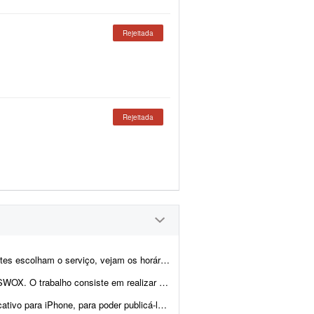
Rejeitada
Rejeitada
m os horários disponíveis, façam agendamento onlin...
zar manutenção, correções, personalizações e atualiz...
 iPhone, para poder publicá-lo na App Store.