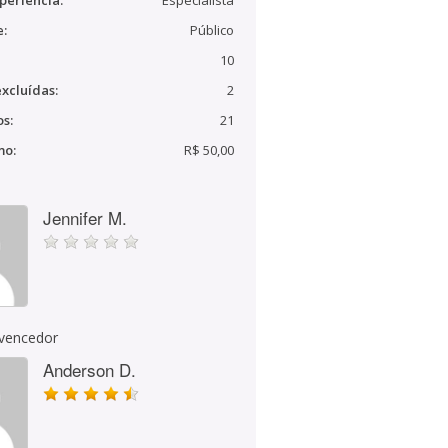
periência:
Especialista
e:
Público
10
xcluídas:
2
s:
21
mo:
R$ 50,00
Jennifer M.
 vencedor
Anderson D.