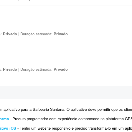
a:
Privado
| Duração estimada:
Privado
a:
Privado
| Duração estimada:
Privado
icativo para a Barbearia Santana. O aplicativo deve permitir que os clientes escolham o serviço, veja
aforma
- Procuro programador com experiência comprovada na plataforma GPSWOX. O trabalho consiste em reali
ativo iOS
- Tenho um website responsivo e preciso transformá-lo em um aplicativo para