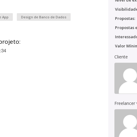
Nível de ex
Visibilidad
e App
Design de Banco de Dados
Propostas:
Propostas e
Interessado
projeto:
Valor Míni
:34
Cliente
Freelancer