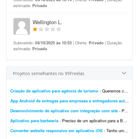
estimada:
Privado
Wellington L.
Submetido:
04/10/2025 às 10:53
| Oferta:
Privado
| Duração
estimada:
Privado
Projetos semelhantes no 99Freelas
Criação de aplicativo para agência de turismo
- Queremos criar um aplicativo para uma agência de turismo que já tem site. Plataforma Android e IOS Um app que seja o site dentro do app,a pessoa acesse o app e tenha as mesmas facili...
App Android de entregas para empresas e entregadores autônomos
Desenvolvimento de aplicativo com integração com site
- Procuro desenvolvedor(a) que tenha histórico de desenvolvimento de aplicativos publicados na Google Play e na App Store. Preciso de experiência comprovada e, se possível, que e...
Aplicativo para barbearia
- Preciso de um aplicativo para a Barbearia Santana. O aplicativo deve permitir que os clientes escolham o serviço, vejam os horários disponíveis, façam agendamento onlin...
Converter website responsivo em aplicativo iOS
- Tenho um website responsivo e preciso transformá-lo em um aplicativo para iPhone, para poder publicá-lo na App Store.