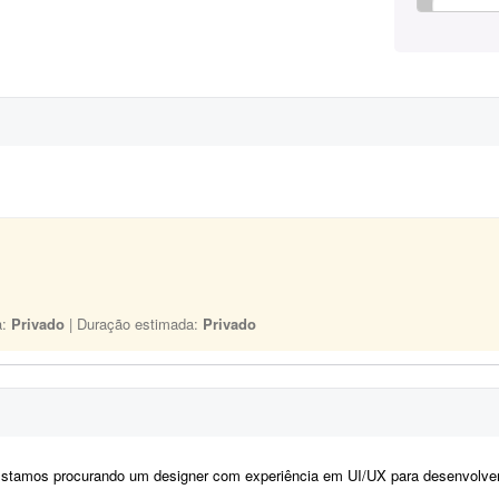
a:
Privado
| Duração estimada:
Privado
tamos procurando um designer com experiência em UI/UX para desenvolver os layouts de um site no Figma. O projeto