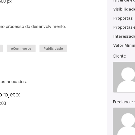
Nível de ex
500 px
Visibilidad
Propostas:
no processo do desenvolvimento.
Propostas e
Interessado
Valor Míni
eCommerce
Publicidade
Cliente
vos anexados.
projeto:
Freelancer
:03