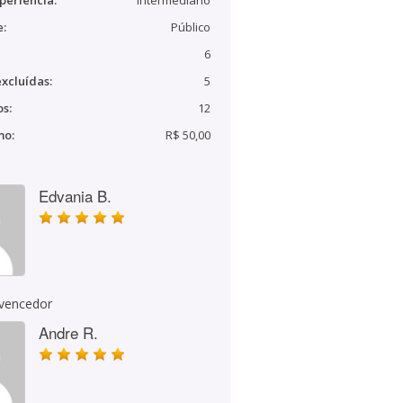
periência:
Intermediário
e:
Público
6
xcluídas:
5
s:
12
mo:
R$ 50,00
Edvania B.
 vencedor
Andre R.