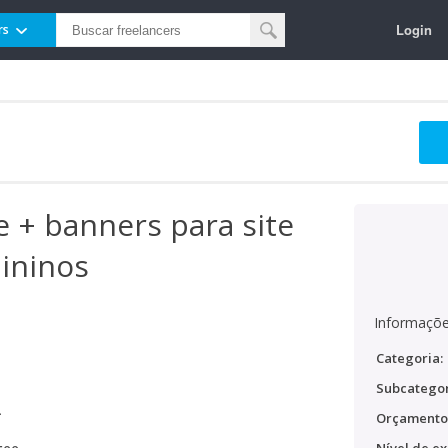
Login
rs
 + banners para site
ininos
Informaçõe
Categoria:
Subcategor
.
Orçamento
G