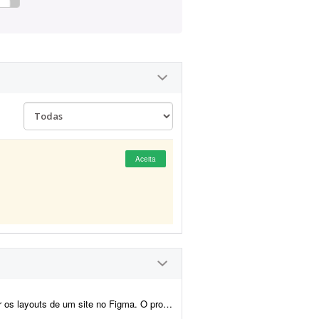
Aceita
 contempla a criação do layout da página inicial e de p...