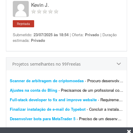
Kevin J.
Rejeitada
Submetido:
23/07/2025 às 18:54
| Oferta:
Privado
| Duração
estimada:
Privado
Projetos semelhantes no 99Freelas
Scanner de arbitragem de criptomoedas
- Procuro desenvolvedor full stack para criar uma plataforma profissional e scanner de arbitragem de criptomoedas, semelhante às principais soluções internacionais do mercado, po...
Ajustes na conta do Bling
- Precisamos de um profissional com experiência em e-commerce e em configurações no Bling. Atualmente temos a conta de um cliente integrada com loja própria, Mercado Livre,...
Full-stack developer to fix and improve website
- Requirements: - Basic to intermediate full-stack development skills - Experience with front-end and back-end web development - Ability to troubleshoot bugs and make small improvements - Good commu...
Finalizar instalação de e-mail do Typebot
- Concluir a instalação de e-mail do Typebot. Configurar SMTP, validar o envio de mensagens e integrar a funcionalidade com a instância atual. Entregar documentação ...
Desenvolver bots para MetaTrader 5
- Preciso de um desenvolvedor para criar um bot para operar day trade na B3. O robô deve ser desenvolvido para MetaTrader 5. Por favor, apresente exemplos de bots já desenvolvidos, bem ...