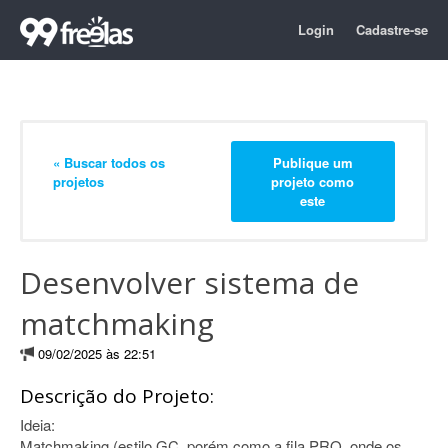
Login
Cadastre-se
« Buscar todos os
Publique um
projetos
projeto como
este
Desenvolver sistema de
matchmaking
09/02/2025 às 22:51
Descrição do Projeto:
Ideia:
Matchmaking (estilo GC, porém como a fila PRO, onde os