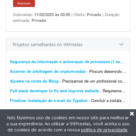
Rejeitada
Submetido:
11/02/2025 às 00:00
| Oferta:
Privado
| Duração
estimada:
Privado
Projetos semelhantes no 99Freelas
Segurança da informação e automação de processos (1 semana)
- 
Scanner de arbitragem de criptomoedas
- Procuro desenvolvedor full stack para criar uma plataforma profissional e scanner de arbitragem de criptomoedas, semelhante às principais soluções internacionais do mercado, po...
Ajustes na conta do Bling
- Precisamos de um profissional com experiência em e-commerce e em configurações no Bling. Atualmente temos a conta de um cliente integrada com loja própria, Mercado Livre,...
Full-stack developer to fix and improve website
- Requirements: - Basic to intermediate full-stack development skills - Experience with front-end and back-end web development - Ability to troubleshoot bugs and make small improvements - Good commu...
Finalizar instalação de e-mail do Typebot
- Concluir a instalação de e-mail do Typebot. Configurar SMTP, validar o envio de mensagens e integrar a funcionalidade com a instância atual. Entregar documentação ...
Nós fazemos uso de cookies em nosso site para melhorar
a sua experiência. Ao utilizar a 99Freelas, você aceita o uso
@2014-2026 99Freelas. Todos os direitos reservados.
de cookies de acordo com a nossa
política de privacidade
.
Termos de uso
|
Política de privacidade