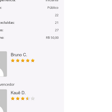
periência:
Iniciante
e:
Público
22
xcluídas:
21
s:
27
mo:
R$ 50,00
Bruno C.
 vencedor
Kauê D.