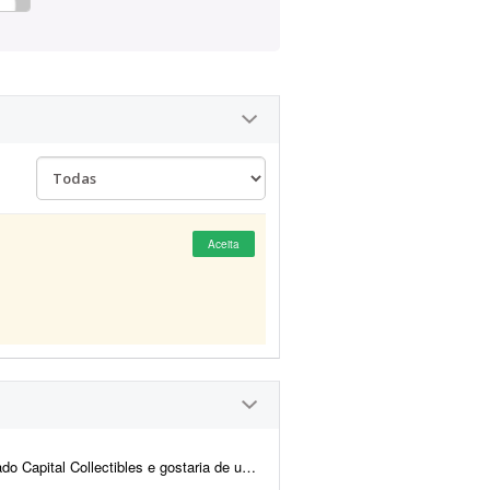
Aceita
nd e back-end para nos ajudar a revisar a estrutura e validar a p...