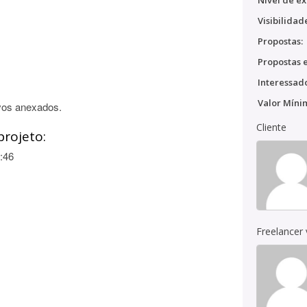
Nível de ex
Visibilidad
Propostas:
Propostas e
Interessado
Valor Míni
vos anexados.
Cliente
projeto:
:46
Freelancer