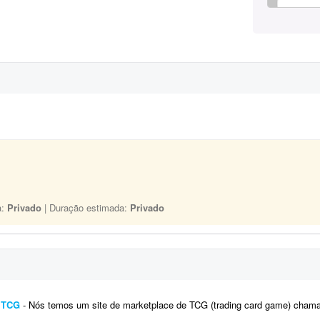
a:
Privado
| Duração estimada:
Privado
e TCG
- Nós temos um site de marketplace de TCG (trading card game) chamado Capital Collectibles e gostaria de um programador front-e