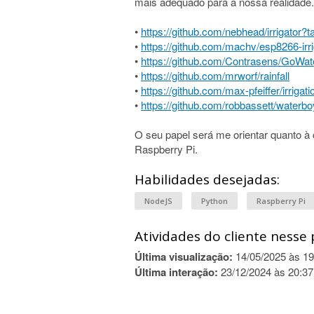
mais adequado para a nossa realidade. 
•
https://github.com/nebhead/irrigator?
•
https://github.com/machv/esp8266-irri
•
https://github.com/Contrasens/GoWat
•
https://github.com/mrworf/rainfall
•
https://github.com/max-pfeiffer/irrigati
•
https://github.com/robbassett/waterbo
O seu papel será me orientar quanto à 
Raspberry Pi.
Habilidades desejadas:
NodeJS
Python
Raspberry Pi
Atividades do cliente nesse 
Última visualização:
14/05/2025 às 19
Última interação:
23/12/2024 às 20:37