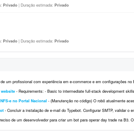
a:
Privado
| Duração estimada:
Privado
a:
Privado
| Duração estimada:
Privado
profissional com experiência em e-commerce e em configurações no Bling. Atualmente temos a conta de um 
e website
- Requirements: - Basic to intermediate full-stack development skills - Experience with front-end and back-end web development 
NFS-e no Portal Nacional
- (Manutenção no código) O robô atualmente acessa o Portal Nacional da NFS-e com o certificad
ot
- Concluir a instalação de e-mail do Typebot. Configurar SMTP, validar o envio de mensagens e integrar a funci
ciso de um desenvolvedor para criar um bot para operar day trade na B3. O robô deve ser desenvolvido para MetaTrader 5. Po