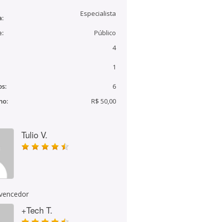
Especialista
a:
e:
Público
4
1
s:
6
mo:
R$ 50,00
Tulio V.
 vencedor
+Tech T.