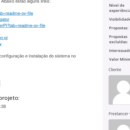
Abaixo estão alguns links:
Nível de
experiênci
tab=readme-ov-file
gator
Visibilidad
erPi?tab=readme-ov-file
Propostas:
Propostas
on-pi
excluídas:
y
Interessado
configuração e instalação do sistema no
Valor Míni
Cliente
projeto:
:38
Freelancer