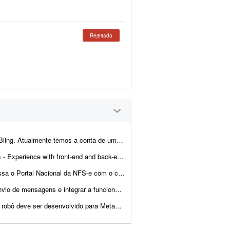
Rejeitada
cliente integrada com loja própria, Mercado Livre,...
- Ability to troubleshoot bugs and make small improvements - Good commu...
o digital de cada empresa, confere se as notas emitidas no mês batem com...
onalidade com a instância atual. Entregar documentação ...
r favor, apresente exemplos de bots já desenvolvidos, bem ...