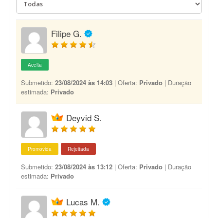
Filipe G.
Aceita
Submetido:
23/08/2024 às 14:03
| Oferta:
Privado
| Duração
estimada:
Privado
Deyvid S.
Promovida
Rejeitada
Submetido:
23/08/2024 às 13:12
| Oferta:
Privado
| Duração
estimada:
Privado
Lucas M.