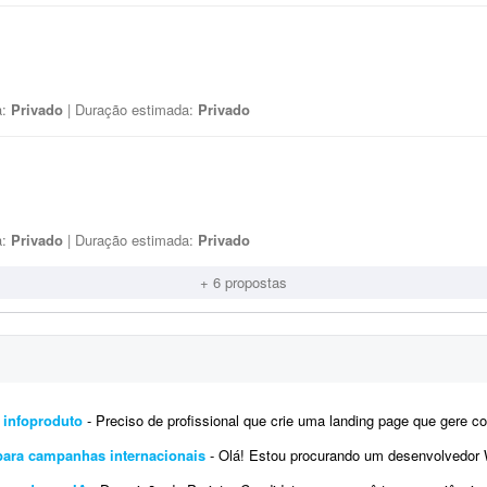
a:
Privado
| Duração estimada:
Privado
a:
Privado
| Duração estimada:
Privado
+ 6 propostas
 infoproduto
- Preciso de profissional que crie uma landing page que gere conversão para infoproduto. A página deve ter conte
para campanhas internacionais
- Olá! Estou procurando um desenvolvedor WordPress com experiência em Google Tag Manager