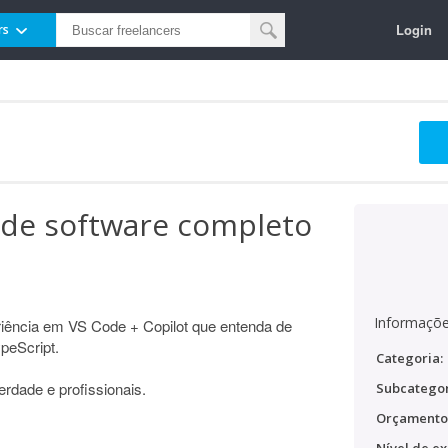
Login
rs
de software completo
Informaçõe
iência em VS Code + Copilot que entenda de
peScript.
Categoria:
rdade e profissionais.
Subcategor
Orçamento