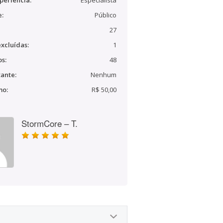
periência:
Especialista
e:
Público
27
xcluídas:
1
s:
48
ante:
Nenhum
mo:
R$ 50,00
StormCore – T.