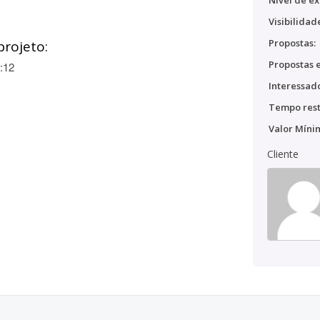
Nível de ex
Visibilidad
Propostas:
projeto:
Propostas e
:12
Interessado
Tempo rest
Valor Míni
Cliente