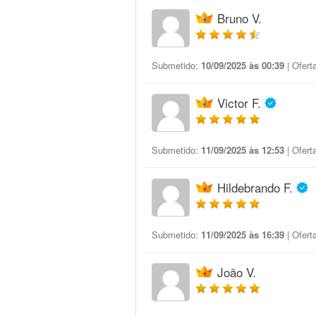
Bruno V.
Submetido:
10/09/2025 às 00:39
| Ofert
Victor F.
Submetido:
11/09/2025 às 12:53
| Ofert
Hildebrando F.
Submetido:
11/09/2025 às 16:39
| Ofert
João V.