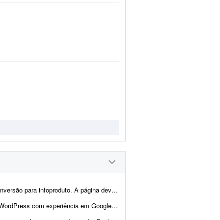
údo e layout focados em vendas, com elementos que incentivem a con...
, Google Analytics 4 e Google Consent Mode v2 para realizar adequações técni...