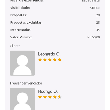
Nível de experiência:
Especialista
Visibilidade:
Público
Propostas:
29
Propostas excluídas:
28
Interessados:
35
Valor Mínimo:
R$ 50,00
Cliente
Leonardo O.
Freelancer vencedor
Rodrigo O.