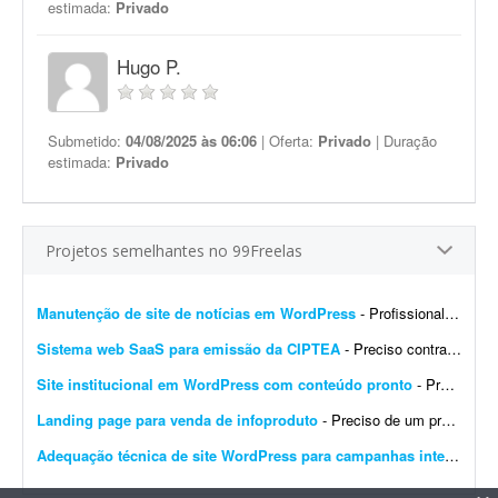
estimada:
Privado
Hugo P.
Submetido:
04/08/2025 às 06:06
| Oferta:
Privado
| Duração
estimada:
Privado
Projetos semelhantes no 99Freelas
Manutenção de site de notícias em WordPress
- Profissional para realizar manutenção, configuração de automações, melhoria visual e atualização de site de notícias em WordPress. At...
Sistema web SaaS para emissão da CIPTEA
- Preciso contratar um desenvolvedor ou equipe para criar um sistema web (SaaS multi-tenant) voltado para a emissão digital da CIPTEA (Carteira de Identificação da Pessoa com Tra...
Site institucional em WordPress com conteúdo pronto
- Preciso de um desenvolvedor WordPress para criar um site institucional simples, de aproximadamente 5 páginas (Home). - O projeto é cultural (Cuidadores da Memória - Encontro R...
Landing page para venda de infoproduto
- Preciso de um profissional que crie uma landing page com foco em conversão para um infoproduto. A página deve ter conteúdo e layout focados em vendas, com elementos que incent...
Adequação técnica de site WordPress para campanhas internacionais