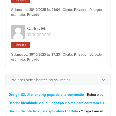
Rejeitada
Submetido:
28/10/2025 às 21:04
| Oferta:
Privado
| Duração
estimada:
Privado
Carlos M.
Rejeitada
Submetido:
30/10/2025 às 17:23
| Oferta:
Privado
| Duração
estimada:
Privado
Projetos semelhantes no 99Freelas
Design UX/UI e landing page de alta conversão
- Estou procurando um profissional freelancer especializado em UX/UI e landing pages para desenvolver a experiência e a interface completas do meu site. O objetivo é criar uma presen&cc...
Recriar identidade visual, logotipo e sites para corretora e transportadora
Design de interface para aplicativo BR Date
- **Vaga Freelancer - Web Designer** Estamos em busca de um(a) **Web Designer Freelancer** criativo(a) e comprometido(a) para desenvolver layouts modernos e funcionais para projetos web. Projeto pa...