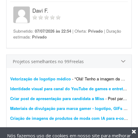
Davi F.
Submetido:
07/07/2026 às 22:54
| Oferta:
Privado
| Duração
estimada:
Privado
Projetos semelhantes no 99Freelas
Vetorização de logotipo médico
- "Olá! Tenho a imagem da minha logomarca recentemente alterada por IA em alta resolução, mas preciso do arquivo base vetorizado para garantir qualidade na reproduç&a...
Identidade visual para canal do YouTube de games e entretenimento
Criar post de apresentação para candidata a Miss
- Post para candidata a Miss com a foto da candidata no centro, destacando sua beleza e contendo o nome Kaylana. O objetivo é apresentar a candidata e estimular a torcida.
Materiais de divulgação para marca gamer - logotipo, GIFs e banners
Criação de imagens de produtos de moda com IA para e-commerce
Nós fazemos uso de cookies em nosso site para melhorar