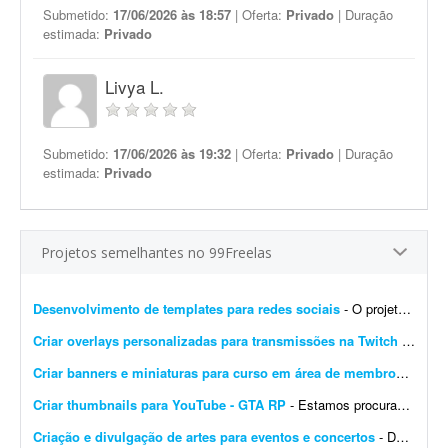
Submetido:
17/06/2026 às 18:57
| Oferta:
Privado
| Duração
estimada:
Privado
Livya L.
Submetido:
17/06/2026 às 19:32
| Oferta:
Privado
| Duração
estimada:
Privado
Projetos semelhantes no 99Freelas
Desenvolvimento de templates para redes sociais
- O projeto consiste em: Dar continuidade a uma identidade visual já existente (logotipo, paleta e tipografia já estão prontos). Já possuem brand kit pronto e a demo da p...
Criar overlays personalizadas para transmissões na Twitch
- Procuro um designer gráfico talentoso para criar um conjunto completo de overlays personalizadas para minhas transmissões na Twitch. O objetivo é aprimorar a experiência ...
Criar banners e miniaturas para curso em área de membros
- Preci
Criar thumbnails para YouTube - GTA RP
- Estamos procurando um(a) designer de thumbnails experiente e criativo(a) para fazer parte da nossa equipe! Buscamos alguém que já tenha experiência com conteúdo de games...
Criação e divulgação de artes para eventos e concertos
- Dar visibilidade por meio de publicidade, marketing, imagens 4D, propagandas, digitações, criação de logotipos e artes em geral. O objetivo é inovar na forma com...