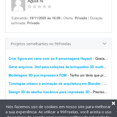
Aguia N.
Submetido:
19/11/2025 às 16:09
| Oferta:
Privado
| Duração
estimada:
Privado
Projetos semelhantes no 99Freelas
Criar figura em cena com os 4 personagens Hayasii
- Gostaria de uma figura que, na verdade, seja uma cena com os quatro personagens da banda Hayasii, de DanDaDan. A cena de referência está em anexo. Minha ideia é que os personage...
Gerar arquivos .3mf para coleções de brinquedos 3D multicoloridos
Modelagem 3D pra impressora FDM
- Tenho um tênis que precisava taransformá-lo em modelo 3D. Este cliente quer fazer isso com todos os tênis da marca, este seria um piloto pra validação de uma futura...
Timelapse urbano e animação de arquitetura em Blender
- Procuro modelador e animador 3D especialista em Blender para criar animações urbanas e timelapses de cidades em estilo documentário. Deve incluir animação de elem...
Design 3D de abelha mecânica para impressão 3D
- Preciso do modelo 3D de uma abelha mecânica robótica (conforme a imagem de referência) com aproximadamente 10 cm de altura. O projeto deve ser entregue em múltiplas partes...
Nós fazemos uso de cookies em nosso site para melhorar
a sua experiência. Ao utilizar a 99Freelas, você aceita o uso
@2014-2026 99Freelas. Todos os direitos reservados.