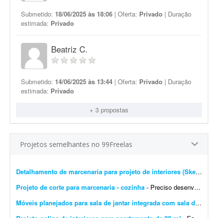
Submetido:
18/06/2025 às 18:06
| Oferta:
Privado
| Duração
estimada:
Privado
Beatriz C.
Submetido:
14/06/2025 às 13:44
| Oferta:
Privado
| Duração
estimada:
Privado
+ 3 propostas
Projetos semelhantes no 99Freelas
Detalhamento de marcenaria para projeto de interiores (SketchUp)
Projeto de corte para marcenaria - cozinha
- Preciso desenvolver o projeto de móveis da minha casa. Espero que o profissional proponha soluções baseadas nas medidas do ambiente e gere um projeto de corte compatível...
Móveis planejados para sala de jantar integrada com sala de TV
- Q