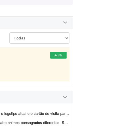
Aceita
ra formato vetorial de alta qualidade, garantindo que n&atil...
ro ilustrações maiores para as costas e quatro menores para o lado...