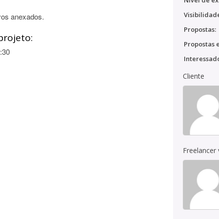
Nível de ex
Visibilidad
vos anexados.
Propostas:
projeto:
Propostas e
:30
Interessado
Cliente
Freelancer