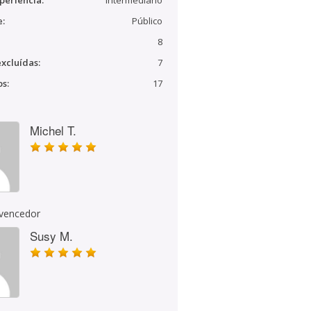
periência:
Intermediário
e:
Público
8
xcluídas:
7
s:
17
Michel T.
 vencedor
Susy M.