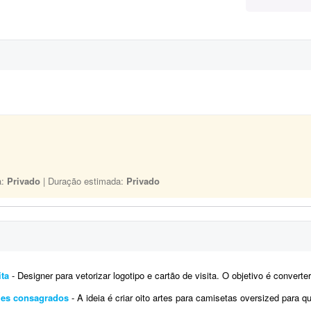
a:
Privado
| Duração estimada:
Privado
ita
- Designer para vetorizar logotipo e cartão de visita. O objetivo é converter o logotipo atual e o cartão de visita pa
mes consagrados
- A ideia é criar oito artes para camisetas oversized para quatro animes consagrados diferentes. São quat