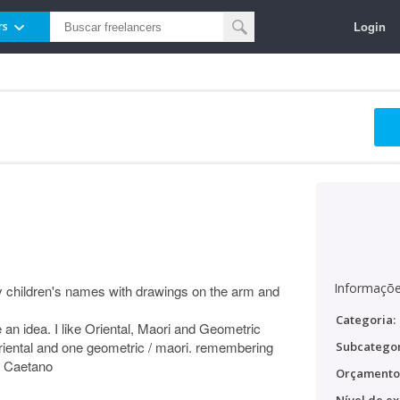
Login
rs
Informaçõe
y children's names with drawings on the arm and
Categoria:
 an idea. I like Oriental, Maori and Geometric
oriental and one geometric / maori. remembering
Subcategor
d Caetano
Orçamento