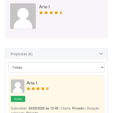
Arte I.
Propostas (6)
Arte I.
Aceita
Submetido:
20/02/2025 às 12:49
| Oferta:
Privado
| Duração
estimada:
Privado