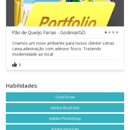
Pão de Queijo Farias - Goiânia/GO
1
2
3
4
Criamos um novo ambiente para nosso cliente! Letras
caixa,adesivação com adesivo fosco. Trazendo
modernidade ao local
0
Habilidades:
Corel Draw
Adobe Illustrator
Adobe Photoshop
Adobe InDesign