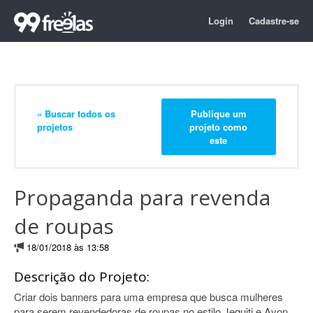
Login
Cadastre-se
« Buscar todos os
Publique um
projetos
projeto como
este
Propaganda para revenda
de roupas
18/01/2018 às 13:58
Descrição do Projeto:
Criar dois banners para uma empresa que busca mulheres
para serem revendedoras de roupas no estilo Jequiti e Avon.