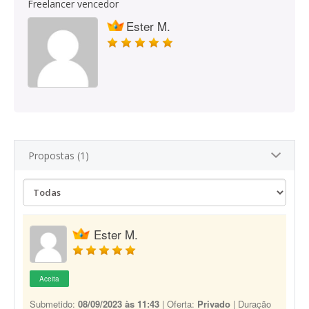
Freelancer vencedor
Ester M.
Propostas (1)
Ester M.
Aceita
Submetido:
08/09/2023 às 11:43
| Oferta:
Privado
| Duração