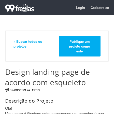
Login
Cadastre-se
« Buscar todos os
Publique um
projetos
projeto como
este
Design landing page de
acordo com esqueleto
07/09/2023 às 12:13
Descrição do Projeto:
Olá!
Meu nome é Gustavo estou procurando um parceiro(a) que